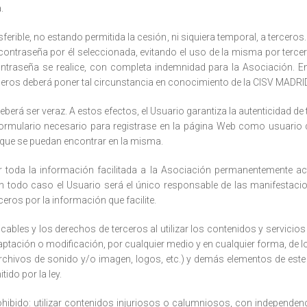
.
ferible, no estando permitida la cesión, ni siquiera temporal, a terceros.
contraseña por él seleccionada, evitando el uso de la misma por tercer
contraseña se realice, con completa indemnidad para la Asociación. 
eros deberá poner tal circunstancia en conocimiento de la CISV MADRI
 deberá ser veraz. A estos efectos, el Usuario garantiza la autenticida
ormulario necesario para registrase en la página Web como usuario
s que se puedan encontrar en la misma.
r toda la información facilitada a la Asociación permanentemente a
n todo caso el Usuario será el único responsable de las manifestacio
ceros por la información que facilite.
licables y los derechos de terceros al utilizar los contenidos y servici
aptación o modificación, por cualquier medio y en cualquier forma, de lo
rchivos de sonido y/o imagen, logos, etc.) y demás elementos de este 
tido por la ley.
prohibido: utilizar contenidos injuriosos o calumniosos, con independe