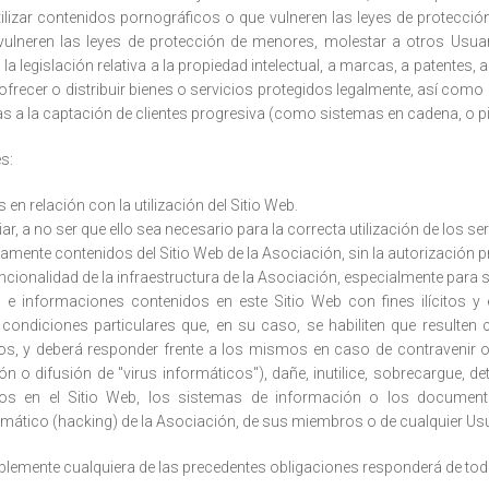
ilizar contenidos pornográficos o que vulneren las leyes de protecció
vulneren las leyes de protección de menores, molestar a otros Usuar
 la legislación relativa a la propiedad intelectual, a marcas, a patentes,
, ofrecer o distribuir bienes o servicios protegidos legalmente, así como
as a la captación de clientes progresiva (como sistemas en cadena, o p
s:
en relación con la utilización del Sitio Web.
ar, a no ser que ello sea necesario para la correcta utilización de los ser
amente contenidos del Sitio Web de la Asociación, sin la autorización pre
ncionalidad de la infraestructura de la Asociación, especialmente para 
es e informaciones contenidos en este Sitio Web con fines ilícitos 
ondiciones particulares que, en su caso, se habiliten que resulten c
s, y deberá responder frente a los mismos en caso de contravenir o 
n o difusión de "virus informáticos"), dañe, inutilice, sobrecargue, de
dos en el Sitio Web, los sistemas de información o los document
mático (hacking) de la Asociación, de sus miembros o de cualquier Usu
ablemente cualquiera de las precedentes obligaciones responderá de tod