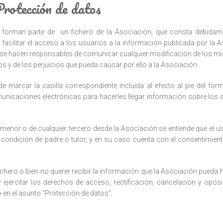
Protección de datos
b forman parte de un fichero de la Asociación, que consta debidam
 facilitar el acceso a los usuarios a la información publicada por la 
y se hacen responsables de comunicar cualquier modificación de los mi
dos y de los perjuicios que pueda causar por ello a la Asociación.
 marcar la casilla correspondiente incluida al efecto al pie del for
unicaciones electrónicas para hacerles llegar información sobre los 
menor o de cualquier tercero desde la Asociación se entiende que el us
condición de padre o tutor, y en su caso cuenta con el consentimiento
ichero o bien no querer recibir la información que la Asociación pueda h
jercitar los derechos de acceso, rectificación, cancelación y oposic
o en el asunto "Protección de datos".