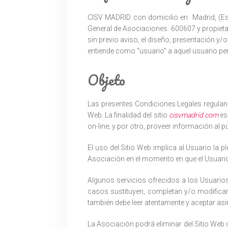
CISV MADRID con domicilio en Madrid, (Espa
General de Asociaciones 600607 y propietari
sin previo aviso, el diseño, presentación y/
entiende como “usuario” a aquel usuario pers
Objeto
Las presentes Condiciones Legales regulan e
Web. La finalidad del sitio
cisvmadrid.com
es 
on-line; y por otro, proveer información al p
El uso del Sitio Web implica al Usuario la 
Asociación en el momento en que el Usuario
Algunos servicios ofrecidos a los Usuario
casos sustituyen, completan y/o modifican l
también debe leer atentamente y aceptar as
La Asociación podrá eliminar del Sitio Web 