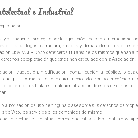
telectual e Industrial
xplotación.
s y se encuentra protegido por la legislación nacional e internacional sob
ses de datos, logos, estructura, marcas y demás elementos de este s
ociación CISV MADRID y/o de terceros titulares de los mismos que han aut
derechos de explotación que éstos han estipulado con la Asociación.
ptación, traducción, modificación, comunicación al público, o cualq
e cualquier forma o por cualquier medio, electrónico, mecánico u o
ción o de terceros titulares. Cualquier infracción de estos derechos pue
dan.
o autorización de uso de ninguna clase sobre sus derechos de propiedad
 sitio Web, los servicios o los contenidos del mismo.
dad intelectual o industrial correspondientes a los contenidos ap