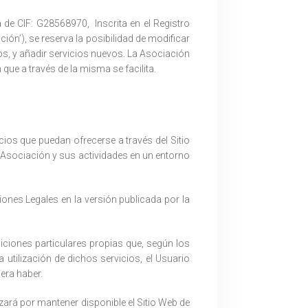
 de CIF: G28568970, Inscrita en el Registro
ón’), se reserva la posibilidad de modificar
ios, y añadir servicios nuevos. La Asociación
que a través de la misma se facilita.
cios que puedan ofrecerse a través del Sitio
la Asociación y sus actividades en un entorno
iones Legales en la versión publicada por la
ciones particulares propias que, según los
 utilización de dichos servicios, el Usuario
era haber.
zará por mantener disponible el Sitio Web de