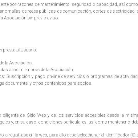
ente por razones de mantenimiento, seguridad o capacidad, así­ com
 anomalías de redes públicas de comunicación, cortes de electricidad, 
la Asociación sin previo aviso.
 presta al Usuario:
de la Asociación.
gidas a los miembros de la Asociación.
dos: Suscripción y pago on-line de servicios o programas de activid
rga documental y otros contenidos para socios.
iligente del Sitio Web y de los servicios accesibles desde la misma,
ales y, en su caso, condiciones particulares, así como mantener el de
 a registrase en la web, para ello debe seleccionar el identificador (I