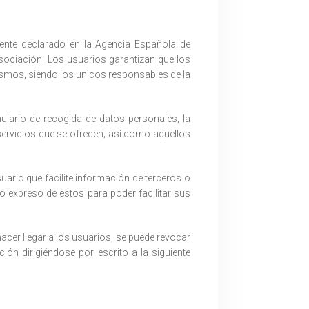
ente declarado en la Agencia Española de
Asociación. Los usuarios garantizan que los
smos, siendo los unicos responsables de la
mulario de recogida de datos personales, la
servicios que se ofrecen; así como aquellos
uario que facilite información de terceros o
 expreso de estos para poder facilitar sus
acer llegar a los usuarios, se puede revocar
ión dirigiéndose por escrito a la siguiente