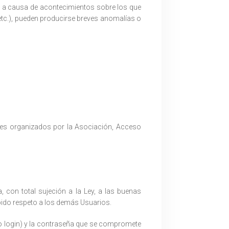
o a causa de acontecimientos sobre los que
etc.), pueden producirse breves anomalí­as o
ades organizados por la Asociación, Acceso
 con total sujeción a la Ley, a las buenas
bido respeto a los demás Usuarios.
D o login) y la contraseña que se compromete