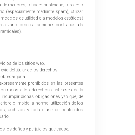
n de menores, o hacer publicidad, ofrecer o
io (especialmente mediante spam), utilizar
 a modelos de utilidad o a modelos estéticos)
 realizar o fomentar acciones contrarias a la
iramidales).
vicios de los sitios web.
via del titular de los derechos.
sobrecargarla.
y expresamente prohibidos en las presentes
ontrarios a los derechos e intereses de la
incumplir dichas obligaciones y/o que, de
teriore o impida la normal utilización de los
os, archivos y toda clase de contenidos
ario.
os los daños y perjuicios que cause.