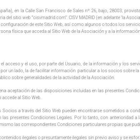
ña), en la Calle San Francisco de Sales nº 26, bajo, 28003; provista
a del sitio web “cisvmadrid.com”. CISV MADRID (en adelante ‘la Asociaci
o configuración de este Sitio Web, así­ como algunos o todos los servic
ona fí­sica que acceda al Sitio Web de la Asociación y a la información 
l acceso y el uso, por parte del Usuario, de la información y los servi
por un lado, la de facilitar información particular a los socios sobre 
úblico sobre generalidades de la actividad de la Asociación.
plena aceptación de las disposiciones incluidas en las presentes Condic
 accede al Sitio Web.
s Socios a través del Sitio Web pueden encontrarse sometidos a condi
as presentes Condiciones Legales. Por lo tanto, con anterioridad a la
imismo las correspondientes Condiciones particulares propias que pudi
contenidos ilegales o presuntamente ilegales sin previo aviso y se esfor