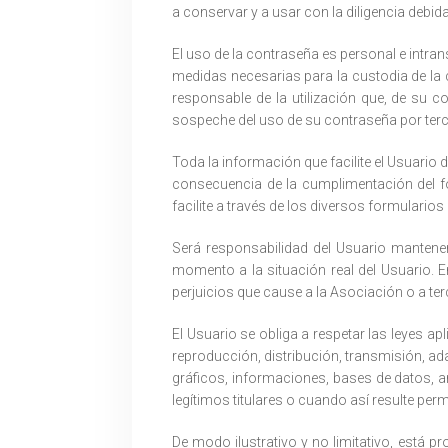
a conservar y a usar con la diligencia debida
El uso de la contraseña es personal e intrans
medidas necesarias para la custodia de la 
responsable de la utilización que, de su 
sospeche del uso de su contraseña por terc
Toda la información que facilite el Usuario
consecuencia de la cumplimentación del f
facilite a través de los diversos formulario
Será responsabilidad del Usuario mantene
momento a la situación real del Usuario. E
perjuicios que cause a la Asociación o a ter
El Usuario se obliga a respetar las leyes ap
reproducción, distribución, transmisión, ad
gráficos, informaciones, bases de datos, a
legítimos titulares o cuando así resulte permi
De modo ilustrativo y no limitativo, está 