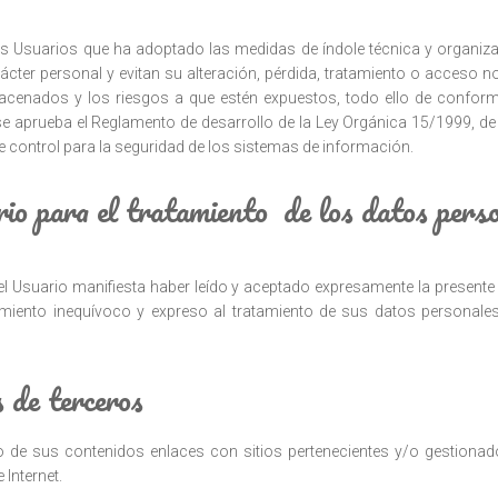
 Usuarios que ha adoptado las medidas de índole técnica y organiza
ácter personal y evitan su alteración, pérdida, tratamiento o acceso n
macenados y los riesgos a que estén expuestos, todo ello de conform
se aprueba el Reglamento de desarrollo de la Ley Orgánica 15/1999, de
 control para la seguridad de los sistemas de información.
io para el tratamiento de los datos pers
, el Usuario manifiesta haber leído y aceptado expresamente la presente 
imiento inequívoco y expreso al tratamiento de sus datos personale
s de terceros
ro de sus contenidos enlaces con sitios pertenecientes y/o gestionados
Internet.